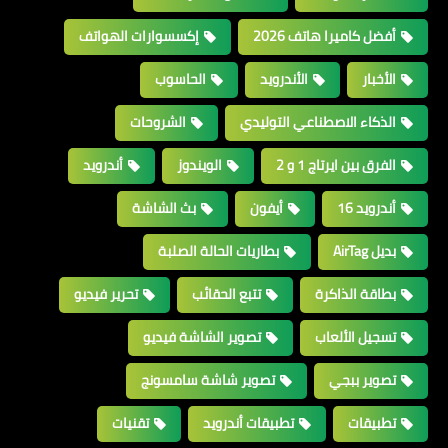
أفضل كاميرا هاتف 2026
إكسسوارات الهواتف
الأخبار
الأندرويد
الحاسوب
الذكاء الاصطناعي التوليدي
الشروحات
الفرق بين ايرتاج 1 و 2
الويندوز
أندرويد
أندرويد 16
أيفون
بث الشاشة
بديل AirTag
بطاريات الحالة الصلبة
بطاقة الذاكرة
تتبع الحقائب
تحرير فيديو
تسجيل الألعاب
تصوير الشاشة فيديو
تصوير ببجي
تصوير شاشة سامسونج
تطبيقات
تطبيقات أندرويد
تقنيات