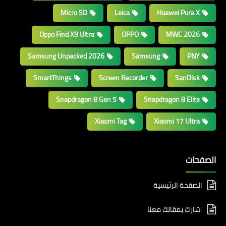
Micro SD
Leica
Huawei Pura X
Oppo Find X9 Ultra
OPPO
MWC 2026
Samsung Unpacked 2026
Samsung
PNY
SmartThings
Screen Recorder
SanDisk
Snapdragon 8 Gen 5
Snapdragon 8 Elite
Xiaomi Tag
Xiaomi 17 Ultra
الصفحات
الصفحة الرئيسية
شارك بمقالك معنا