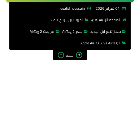
الحاسوب
01 فبراير 2026
oualid houssaini
الشروحات
الصفحة الرئيسية
الفرق بين ايرتاج 1 و 2
جهاز تتبع آبل الجديد
سعر AirTag 2
مراجعة AirTag 2
الويندوز
Apple AirTag 2 vs AirTag 1
تطبيقات
الحجم
تقنيات
هاردوير