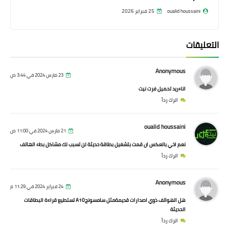
oualid houssaini
25 فبراير 2026
التعليقات
Anonymous
23 مارس 2024 في 3:44 ص
اناءريد تحميل فرت نيت
اترك رداً
oualid houssaini
21 مارس 2024 في 11:00 ص
نعم اخي بالعكس ان قمت بتشغيل بطاقة حديثة لن تسبب لك مشاكل بطء الهاتف
اترك رداً
Anonymous
24 فبراير 2024 في 11:29 م
هل الهواتف ذوي اصدارات قديمةمثل سامسونجA10 تستطيع قراءة البطاقات
الحديثة
اترك رداً