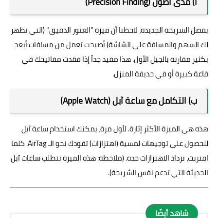
أ) مدى أطول (Precision Finding)
بفضل الشريحة الجديدة، لاحظنا أن ميزة "العثور الدقيق" (التي تظهر
لك السهم والمسافة على الشاشة) أصبحت تعمل من مسافات أبعد
بكثير مقارنة بالجيل الأول. هذا مفيد جداً إذا فقدت مفاتيحك في
قاعة كبيرة أو في حديقة المنزل.
ب) التكامل مع ساعة آبل (Apple Watch)
هذه هي الميزة الأكثر إثارة. لأول مرة، يمكنك استخدام ساعة آبل
للحصول على توجيهات لمسية (اهتزازات) تقودك نحو الـ AirTag. كلما
اقتربت، تزداد الاهتزازات حدة. (ملاحظة: هذه الميزة تتطلب ساعات آبل
الحديثة التي تدعم نفس الشريحة).
شاهد أيضًا