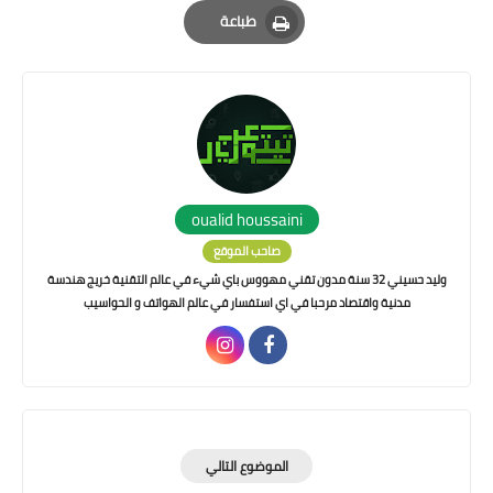
Email
Whatsapp
Pinterest
طباعة
Print
oualid houssaini
صاحب الموقع
وليد حسيني 32 سنة مدون تقني مهووس باي شيء في عالم التقنية خريج هندسة
مدنية واقتصاد مرحبا في اي استفسار في عالم الهواتف و الحواسيب
الموضوع التالي