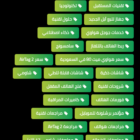
تقنيات المستقبل
تكنولوجيا
جهاز تتبع آبل الجديد
حلول تقنية
خدمات جوجل هواوي
ذكاء اصطناعي
ربط الهاتف بالتلفاز
سامسونج
سعر هواوي ميت 80 في السعودية
سعر AirTag 2
شاشات ذكية
شاشات قابلة للطي
شاومي
شروحات تقنية
فتح الهاتف المقفل
فورمات الهاتف
كاميرات المراقبة
مؤتمر برشلونة للموبايل.
مراجعات تقنية
مراجعات هواتف
مراجعة AirTag 2
مواصفات الهواتف
مواصفات شاومي 17 الترا