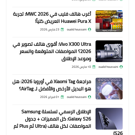
أغرب هاتف فليب في MWC 2026: تجربة
Huawei Pura X العريض كلياً!
oualid houssaini
23 مارس 2026
Vivo X300 Ultra: أقوى هاتف تصوير في
2026؟ المواصفات المتوقعة والسعر
وموعد الإطلاق
oualid houssaini
10 مارس 2026
مراجعة Xiaomi Tag في أوروبا 2026: هل
هو البديل الأرخص والأفضل لـ AirTag؟
oualid houssaini
01 فبراير 2026
الإطلاق الرسمي لسلسلة Samsung
Galaxy S26: كل المميزات + جدول
المواصفات لكل هاتف (Ultra ثم Plus ثم
S26)