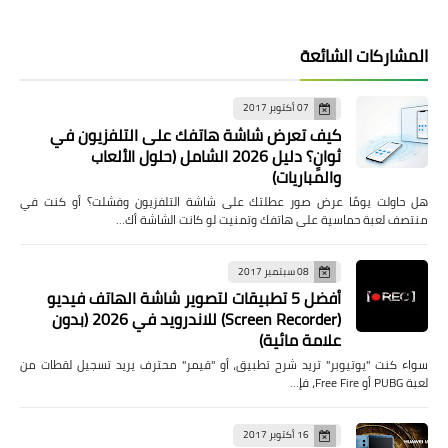
المشاركات الشائعة
07 أكتوبر 2017
كيف تعرض شاشة هاتفك على التلفزيون في
ثوانٍ؟ دليل 2026 الشامل (حلول الألعاب
والمباريات)
هل حاولت يومًا عرض صور عطلتك على شاشة التلفزيون وفشلت؟ أو كنت في
منتصف لعبة حماسية على هاتفك وتمنيت لو كانت الشاشة أك…
08 سبتمبر 2017
أفضل 5 تطبيقات لتصوير شاشة الهاتف فيديو
(Screen Recorder) للاندرويد في 2026 (بدون
علامة مائية)
سواء كنت "يوتيوبر" تريد شرح تطبيق، أو "قيمر" محترف يريد تسجيل لقطات من
لعبة PUBG أو Free Fire، فإ…
16 أكتوبر 2017