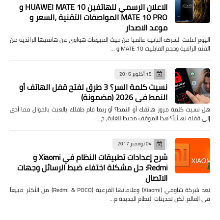
الاعلان الرسمي للهاتفين HUAWEI MATE 10 و
MATE 10 PRO المواصفات التقنية ،السعر و
موعد الاصدار
اليوم اعلنت الشركة الثانية عالميا من حيث المبيعات هواوي عن هاتفيها الرائدية من
الفئة الراقية وحجم الفابليت MATE 10 و …
15 أكتوبر 2016
نسيت كلمة السر؟ 3 طرق لفتح قفل الهاتف أو
النمط في 2026 (مضمونة)
هل نسيت كلمة مرور هاتفك أو النمط؟ أو ربما قام طفلك بالعبث بالجوال مما أدى
إلى قفله نهائياً؟ هذا الموقف محبط للغاية، خ…
04 نوفمبر 2017
شرح إعدادات تطبيقات النظام في Xiaomi و
Redmi: حل مشكلة اختفاء ضبط الرسائل وجهات
الاتصال
تعد شركة شاومي (Xiaomi) وعلاماتها الفرعية (Redmi & POCO) من الأكثر مبيعاً
في العالم، لكن تحديثات النظام الجديدة م…