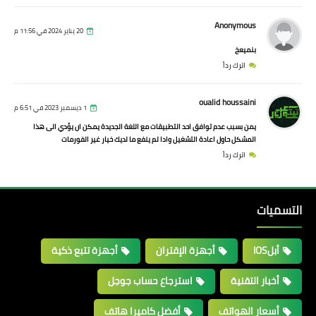
Anonymous
20 يناير 2024 في 11:56 م
بنميعخ
اترك رداً
oualid houssaini
1 ديسمبر 2023 في 6:51 م
يمن بسبب عدم توافق احد التطبيقات مع اللغة الجديدة يمكن ان يؤدي الى هذا
المشكل حاول اعادة التشغيل وادا لم ينفع ما لديك خيار غير الفورمات
اترك رداً
التسميات
أبلIOS
أجهزة الإقتران
أجهزة تتبع ذكية
أخبار التقنية
استرجاع حساب جوجل
أسعار الهواتف
أفضل كاميرا هاتف