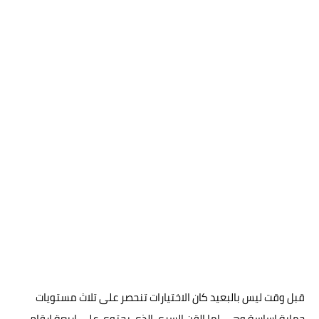
قبل وقت ليس بالبعيد كان الاختيارات تنحصر على تلاث مستويات
حماية اساسة وهي اما القن السري الذي يحتوي على اربعة ارقام ،