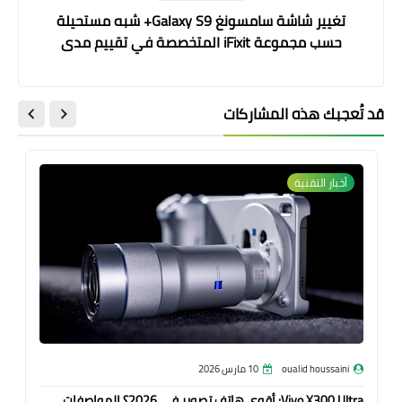
تغيير شاشة سامسونغ Galaxy S9+ شبه مستحيلة
حسب مجموعة iFixit المتخصصة في تقييم مدى
سهولة اصلاح الهواتف
قد تُعجبك هذه المشاركات
أخبار التقنية
oualid houssaini
10 مارس 2026
Vivo X300 Ultra: أقوى هاتف تصوير في 2026؟ المواصفات