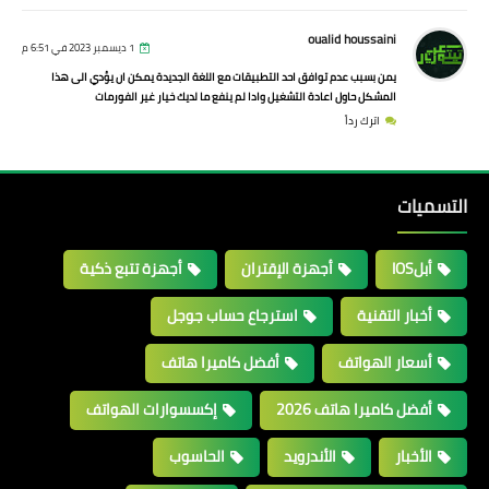
oualid houssaini
1 ديسمبر 2023 في 6:51 م
يمن بسبب عدم توافق احد التطبيقات مع اللغة الجديدة يمكن ان يؤدي الى هذا
المشكل حاول اعادة التشغيل وادا لم ينفع ما لديك خيار غير الفورمات
اترك رداً
التسميات
أبلIOS
أجهزة الإقتران
أجهزة تتبع ذكية
أخبار التقنية
استرجاع حساب جوجل
أسعار الهواتف
أفضل كاميرا هاتف
أفضل كاميرا هاتف 2026
إكسسوارات الهواتف
الأخبار
الأندرويد
الحاسوب