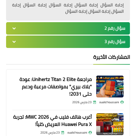
إجابة السؤال إجابة السؤال إجابة السؤال إجابة السؤال إجابة
السؤال إجابة السؤال إجابة السؤال
سؤال رقم 2
سؤال رقم 3
المشاركات الأخيرة
مراجعة Unihertz Titan 2 Elite: عودة
"بلاك بيري" بمواصفات مرعبة ودعم
حتى 2031!
oualid houssaini
23 مارس 2026
أغرب هاتف فليب في MWC 2026: تجربة
Huawei Pura X العريض كلياً!
oualid houssaini
23 مارس 2026