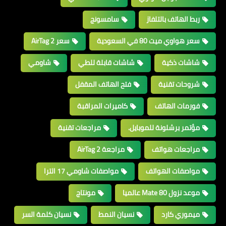
ربط الهاتف بالتلفاز
سامسونج
سعر هواوي ميت 80 في السعودية
سعر AirTag 2
شاشات ذكية
شاشات قابلة للطي
شاومي
شروحات تقنية
فتح الهاتف المقفل
فورمات الهاتف
كاميرات المراقبة
مؤتمر برشلونة للموبايل.
مراجعات تقنية
مراجعات هواتف
مراجعة AirTag 2
مواصفات الهواتف
مواصفات شاومي 17 الترا
موعد نزول Mate 80 عالميا
مونتاج
ميموري كارد
نسيان النمط
نسيان كلمة السر