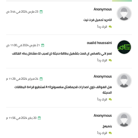
Anonymous
23 مارس 2024 في 3:44 ص
اناءريد تحميل فرت نيت
اترك رداً
oualid houssaini
21 مارس 2024 في 11:00 ص
نعم اخي بالعكس ان قمت بتشغيل بطاقة حديثة لن تسبب لك مشاكل بطء الهاتف
اترك رداً
Anonymous
24 فبراير 2024 في 11:29 م
هل الهواتف ذوي اصدارات قديمةمثل سامسونجA10 تستطيع قراءة البطاقات
الحديثة
اترك رداً
Anonymous
20 يناير 2024 في 11:56 م
بنميعخ
اترك رداً