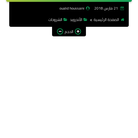
الحاسوب
21 مارس 2018
oualid houssaini
الشروحات
الصفحة الرئيسية
الأندرويد
الشروحات
الحجم
الويندوز
تطبيقات
تقنيات
هاردوير