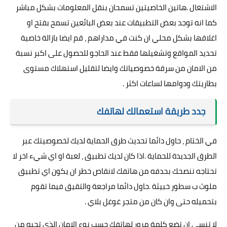
الاشتغال .هاتين الخاصيتين تسمحان بنقل المعلومات بشكل مباشر
كما انه توجد بعض التطبيقات عند بعض البائعين تسمح بفتح او
اغلاقها بشكل محلي ان كنت في مداراهم ، قم ايضا بازالة خاصية
تحديد المواقع وتشغيلها فقط عند الحاجو للحصول على اكبر نسبة
من الامان من سرقة خصوصياتك وايضا لتقليل استهلاك مستوى
بطاريتك ودوامها لساعات اكثر .
جدد طريقة استعمالك لهاتفك
في الختام ، حاول دائما تحديث طرق الحماية لديك لخصوصيتك عبر
الطرق الجديدة للحماية .اذا كان لديك تطبيق ، لعبة او اي شيء اخر لا
تحتاجه ننصحك بحدفه من هاتفك لانقاص خطر ان يكون اي تطبيق
ملوث ب سطور خبيثة .حاول دائما مراجعة والتقيق فيما تقوم
بتحميله حتى وان كان من متجر غوغل بلاي .
لا تنسى ان تضع كلمة مرور لهاتفك حسب نوع الامان الذي تحبه من