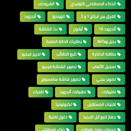
الذكاء الاصطناعي التوليدي
الشروحات
الفرق بين ايرتاج 1 و 2
الويندوز
أندرويد
أندرويد 16
أيفون
بث الشاشة
بديل AirTag
بطاريات الحالة الصلبة
بطاقة الذاكرة
تتبع الحقائب
تحرير فيديو
تسجيل الألعاب
تصوير الشاشة فيديو
تصوير ببجي
تصوير شاشة سامسونج
تطبيقات
تطبيقات أندرويد
تقنيات
تقنيات المستقبل
تكنولوجيا
جهاز تتبع آبل الجديد
حلول تقنية
خدمات جوجل هواوي
ذكاء اصطناعي