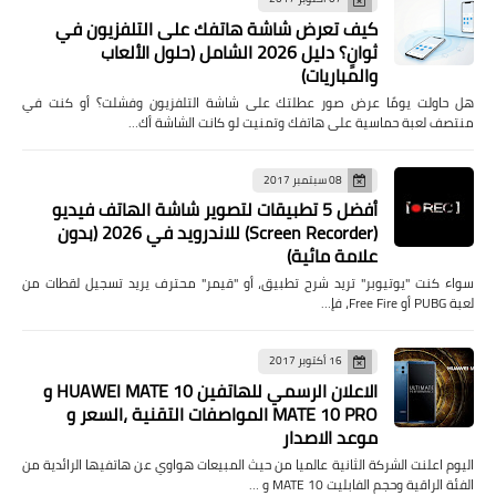
كيف تعرض شاشة هاتفك على التلفزيون في
ثوانٍ؟ دليل 2026 الشامل (حلول الألعاب
والمباريات)
هل حاولت يومًا عرض صور عطلتك على شاشة التلفزيون وفشلت؟ أو كنت في
منتصف لعبة حماسية على هاتفك وتمنيت لو كانت الشاشة أك…
08 سبتمبر 2017
أفضل 5 تطبيقات لتصوير شاشة الهاتف فيديو
(Screen Recorder) للاندرويد في 2026 (بدون
علامة مائية)
سواء كنت "يوتيوبر" تريد شرح تطبيق، أو "قيمر" محترف يريد تسجيل لقطات من
لعبة PUBG أو Free Fire، فإ…
16 أكتوبر 2017
الاعلان الرسمي للهاتفين HUAWEI MATE 10 و
MATE 10 PRO المواصفات التقنية ،السعر و
موعد الاصدار
اليوم اعلنت الشركة الثانية عالميا من حيث المبيعات هواوي عن هاتفيها الرائدية من
الفئة الراقية وحجم الفابليت MATE 10 و …