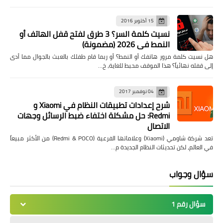
15 أكتوبر 2016
نسيت كلمة السر؟ 3 طرق لفتح قفل الهاتف أو
النمط في 2026 (مضمونة)
هل نسيت كلمة مرور هاتفك أو النمط؟ أو ربما قام طفلك بالعبث بالجوال مما أدى
إلى قفله نهائياً؟ هذا الموقف محبط للغاية، خ…
04 نوفمبر 2017
شرح إعدادات تطبيقات النظام في Xiaomi و
Redmi: حل مشكلة اختفاء ضبط الرسائل وجهات
الاتصال
تعد شركة شاومي (Xiaomi) وعلاماتها الفرعية (Redmi & POCO) من الأكثر مبيعاً
في العالم، لكن تحديثات النظام الجديدة م…
سؤال وجواب
سؤال رقم 1